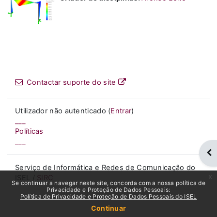
Contactar suporte do site
Utilizador não autenticado (
Entrar
)
___
Políticas
___
Abr
Serviço de Informática e Redes de Comunicação do
x
ISEL /
SIRC
Se continuar a navegar neste site, concorda com a nossa política de
Privacidade e Proteção de Dados Pessoais:
Política de Privacidade e Proteção de Dados Pessoais do ISEL
Continuar