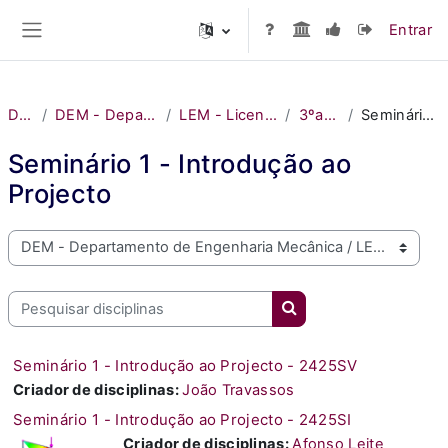
Ir para o conteúdo principal
Entrar
Painel lateral
Disciplinas
DEM - Departamento de Engenharia Mecânica
LEM - Licenciatura em Engenharia Mecânica
3ºano - 5º semestre
Seminário 1 - Introdução ao Projecto
Seminário 1 - Introdução ao
Projecto
Bem vindo ao MOODLE do ISEL
Pesquisar disciplinas
Pesquisar disciplinas
Seminário 1 - Introdução ao Projecto - 2425SV
Criador de disciplinas:
João Travassos
Seminário 1 - Introdução ao Projecto - 2425SI
Criador de disciplinas:
Afonso Leite