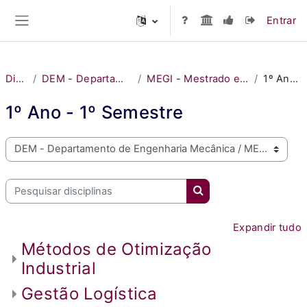
Ir para o conteúdo principal
Entrar
Painel lateral
Disciplinas
DEM - Departamento de Engenharia Mecânica
MEGI - Mestrado em Engenharia e Gestão Industrial
1º Ano - 1º Semestre
1º Ano - 1º Semestre
Bem vindo ao MOODLE do ISEL
Pesquisar disciplinas
Pesquisar disciplinas
Expandir tudo
Métodos de Otimização
Industrial
Gestão Logística