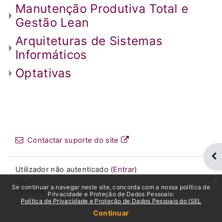
Manutenção Produtiva Total e
Gestão Lean
Arquiteturas de Sistemas
Informáticos
Optativas
Contactar suporte do site
Abr
Utilizador não autenticado (
Entrar
)
___
x
Se continuar a navegar neste site, concorda com a nossa política de
Políticas
Privacidade e Proteção de Dados Pessoais:
___
Política de Privacidade e Proteção de Dados Pessoais do ISEL
Continuar