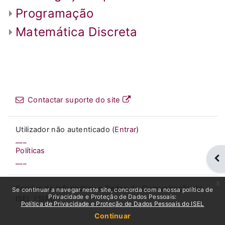
Programação
Matemática Discreta
Contactar suporte do site
Utilizador não autenticado (
Entrar
)
___
Políticas
Abr
___
x
Serviço de Informática e Redes de Comunicação do
Se continuar a navegar neste site, concorda com a nossa política de
Privacidade e Proteção de Dados Pessoais:
ISEL /
SIRC
Política de Privacidade e Proteção de Dados Pessoais do ISEL
Continuar