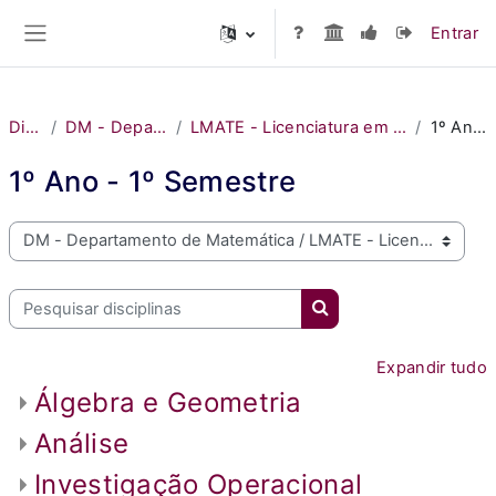
Ir para o conteúdo principal
Entrar
Painel lateral
Disciplinas
DM - Departamento de Matemática
LMATE - Licenciatura em Matemática Aplicada à Tecnologia e à Empresa
1º Ano - 1º Semestre
1º Ano - 1º Semestre
Bem vindo ao MOODLE do ISEL
Pesquisar disciplinas
Pesquisar disciplinas
Expandir tudo
Álgebra e Geometria
Análise
Investigação Operacional